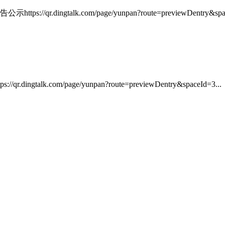
gtalk.com/page/yunpan?route=previewDentry&space
.com/page/yunpan?route=previewDentry&spaceId=3...