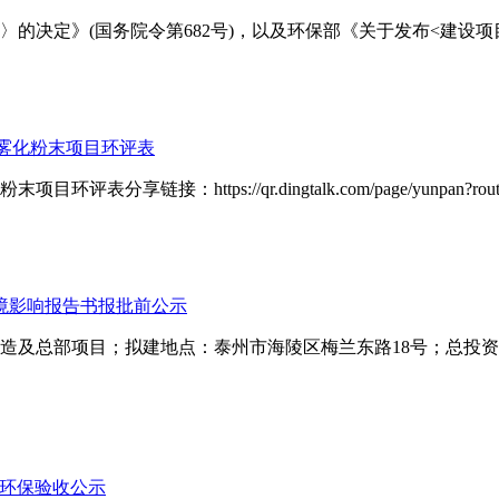
定》(国务院令第682号)，以及环保部《关于发布<建设项目竣工环
雾化粉末项目环评表
tps://qr.dingtalk.com/page/yunpan?route=pre
境影响报告书报批前公示
及总部项目；拟建地点：泰州市海陵区梅兰东路18号；总投资：
目环保验收公示