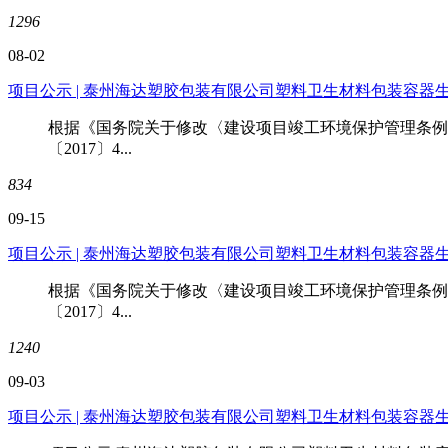
1296
08-02
项目公示 | 泰州海达塑胶包装有限公司塑料卫生材料包装容器
根据《国务院关于修改〈建设项目竣工环境保护管理条例
〔2017〕4...
834
09-15
项目公示 | 泰州海达塑胶包装有限公司塑料卫生材料包装容器
根据《国务院关于修改〈建设项目竣工环境保护管理条例
〔2017〕4...
1240
09-03
项目公示 | 泰州海达塑胶包装有限公司塑料卫生材料包装容器