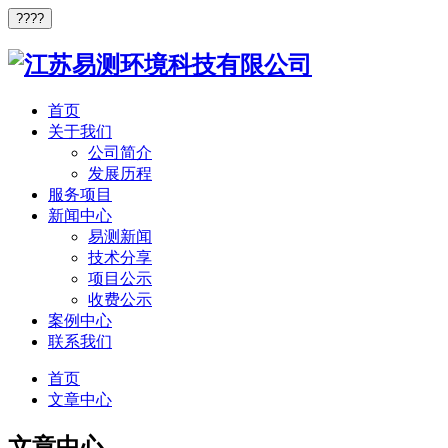
????
首页
关于我们
公司简介
发展历程
服务项目
新闻中心
易测新闻
技术分享
项目公示
收费公示
案例中心
联系我们
首页
文章中心
文章中心