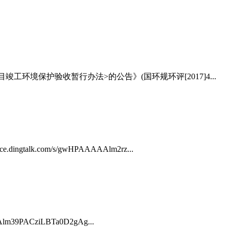
境保护验收暂行办法>的公告》(国环规环评[2017]4...
com/s/gwHPAAAAAlm2rz...
PACziLBTa0D2gAg...