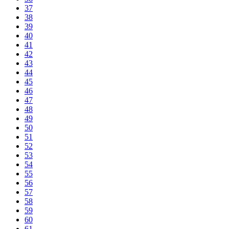
37
38
39
40
41
42
43
44
45
46
47
48
49
50
51
52
53
54
55
56
57
58
59
60
61