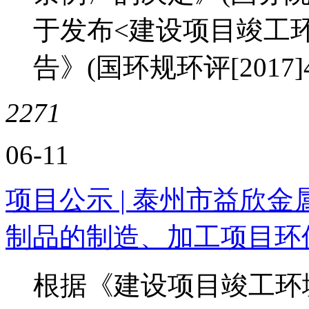
于发布<建设项目竣工
告》(国环规环评[2017]4.
2271
06-11
项目公示 | 泰州市益欣
制品的制造、加工项目环
根据《建设项目竣工环