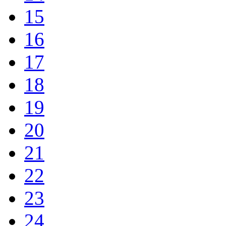
15
16
17
18
19
20
21
22
23
24