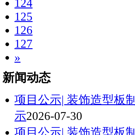
124
125
126
127
»
新闻动态
项目公示| 装饰造型
示
2026-07-30
项目公示| 装饰造型