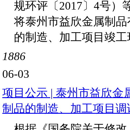
规环评〔2017〕4号
将泰州市益欣金属制品
的制造、加工项目竣工环
1886
06-03
项目公示 | 泰州市益欣
制品的制造、加工项目调
根据《国务院关于修改