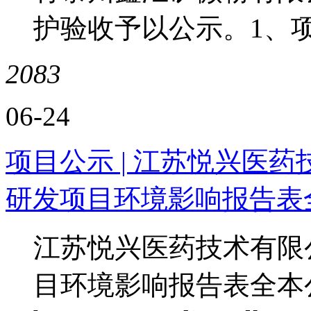
护验收予以公示。1、项
2083
06-24
项目公示 | 江苏悦兴医
研发项目环境影响报告表
江苏悦兴医药技术有限
目环境影响报告表全本