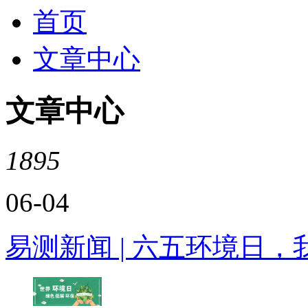
首页
文章中心
文章中心
1895
06-04
易测新闻 | 六五环境日