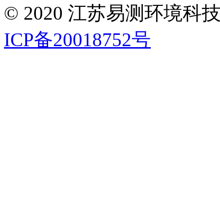
© 2020 江苏易测环境科技有限
ICP备20018752号