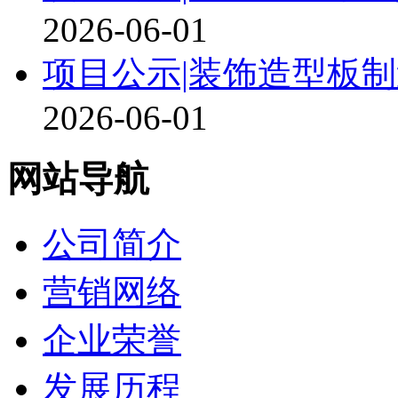
2026-06-01
项目公示|装饰造型板
2026-06-01
网站导航
公司简介
营销网络
企业荣誉
发展历程