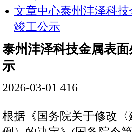
文章中心
泰州沣泽科技
竣工公示
泰州沣泽科技金属表面
示
2026-03-01
416
根据《国务院关于修改〈
例〉的决定》
(
国务院令