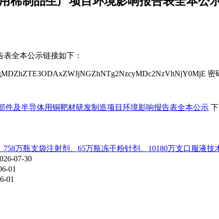
医用棉制品生产项目环境影响报告表全本公
告表全本公示链接如下：
cD2gAgMDZhZTE3ODAxZWJjNGZhNTg2NzcyMDc2NzVhNjY0MjE 密码
密部件及半导体用铜靶材研发制造项目环境影响报告表全本公示
下
、758万瓶支袋注射剂、65万瓶冻干粉针剂、10180万支口服液
026-07-30
06-01
6-01